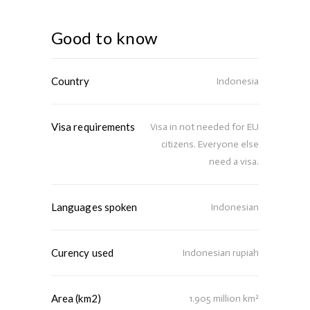
Good to know
Country
Indonesia
Visa requirements
Visa in not needed for EU
citizens. Everyone else
need a visa.
Languages spoken
Indonesian
Curency used
Indonesian rupiah
Area (km2)
1.905 million km²